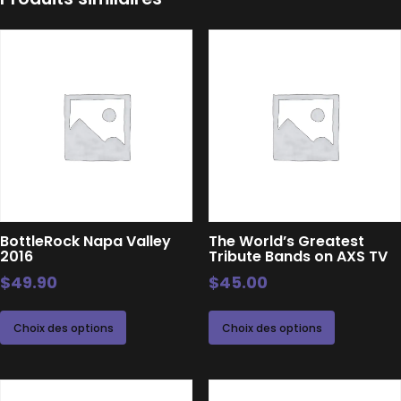
BottleRock Napa Valley
The World’s Greatest
2016
Tribute Bands on AXS TV
$
49.90
$
45.00
Ce
Ce
Choix des options
Choix des options
produit
produit
a
a
plusieurs
plusieurs
variations.
variations.