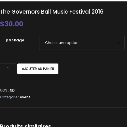
The Governors Ball Music Festival 2016
$
30.00
package
quantité
AJOUTER AU PANIER
de
The
Governors
UGS :
ND
Ball
Catégorie :
event
Music
Festival
2016
Produits similaires